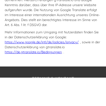
Kenntnis darüber, dass über Ihre IP-Adresse unsere Website
aufgerufen wurde. Die Nutzung von Google Translate erfolgt
im Interesse einer internationalen Ausrichtung unseres Online-
Angebots. Dies stellt ein berechtigtes Interesse im Sinne von
Art. 6 Abs. 1 lit. f DSGVO dar.
Mehr Informationen zum Umgang mit Nutzerdaten finden Sie
in der Datenschutzerklärung von Google:
https://www.google.de/intl/de/policies/privacy/
. , sowie in der
Datenschutzerklärung von gtranslate.io
https://de.gtranslate.io/Bedingungen
. .
TERMINE & KONTAKT
Telefon: 0171 – 213 89 54
Festnetznummer: 04821 9000954
E-Mail: der-norden-hilft@web.de
ANSCHRIFT