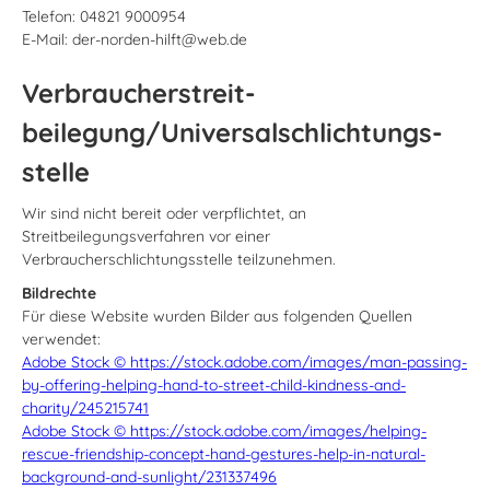
Telefon: 04821 9000954
E-Mail: der-norden-hilft@web.de
Verbraucher­streit­
beilegung/Universal­schlichtungs­
stelle
Wir sind nicht bereit oder verpflichtet, an
Streitbeilegungsverfahren vor einer
Verbraucherschlichtungsstelle teilzunehmen.
Bildrechte
Für diese Website wurden Bilder aus folgenden Quellen
verwendet:
Adobe Stock © https://stock.adobe.com/images/man-passing-
by-offering-helping-hand-to-street-child-kindness-and-
charity/245215741
Adobe Stock © https://stock.adobe.com/images/helping-
rescue-friendship-concept-hand-gestures-help-in-natural-
background-and-sunlight/231337496