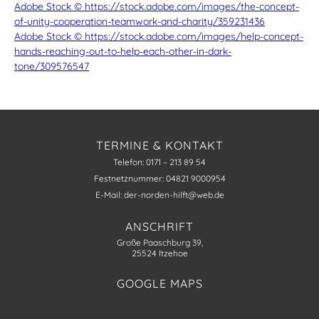
Adobe Stock © https://stock.adobe.com/images/the-concept-
of-unity-cooperation-teamwork-and-charity/359231436
Adobe Stock © https://stock.adobe.com/images/help-concept-
hands-reaching-out-to-help-each-other-in-dark-
tone/309576547
TERMINE & KONTAKT
Telefon: 0171 – 213 89 54
Festnetznummer: 04821 9000954
E-Mail: der-norden-hilft@web.de
ANSCHRIFT
Große Paaschburg 39,
25524 Itzehoe
GOOGLE MAPS